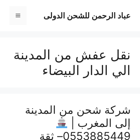
نتقل
لى
عباد الرحمن للشحن الدولى
القائمة
لمحتوى
نقل عفش من المدينة
الي الدار البيضاء
شركة شحن من المدينة
إلى المغرب |
0553885449– ثقة